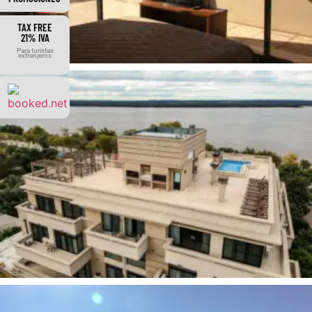
TAX FREE
21% IVA
Para turistas
extranjeros