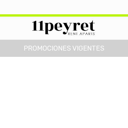
+54 3447 465555
info@11peyret.com
09:00 a 23:00 hs.
Peyret 11 - Colón, Entre Ríos
PROMOCIONES VIGENTES